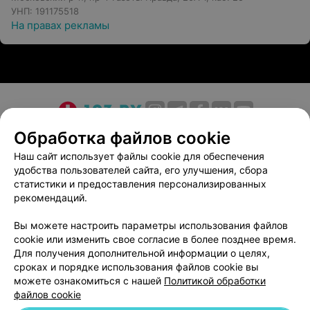
УНП: 191175518
На правах рекламы
О проекте
Новости проекта
Размещение рекламы
Обработка файлов cookie
Медицинский маркетинг
Публичный договор
Наш сайт использует файлы cookie для обеспечения
удобства пользователей сайта, его улучшения, сбора
Пользовательское соглашение
Способы оплаты
статистики и предоставления персонализированных
Вакансии
Партнеры
рекомендаций.
Написать руководителю 103.by
Вы можете настроить параметры использования файлов
Написать в поддержку
cookie или изменить свое согласие в более позднее время.
Персональные настройки cookie
Для получения дополнительной информации о целях,
сроках и порядке использования файлов cookie вы
Обработка персональных данных
можете ознакомиться с нашей
Политикой обработки
файлов cookie