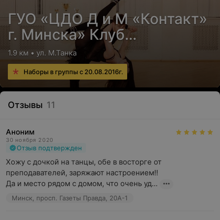
ГУО «ЦДО Д и М «Контакт»
г. Минска» Клуб
спортивных танцев «Мэта»
1.9 км • ул. М.Танка
Наборы в группы с 20.08.2016г.
Отзывы
11
Аноним
30 ноября 2020
Отзыв подтвержден
Хожу с дочкой на танцы, обе в восторге от 
преподавателей, заряжают настроением!! 

Да и место рядом с домом, что очень уд...
Минск, просп. Газеты Правда, 20А-1